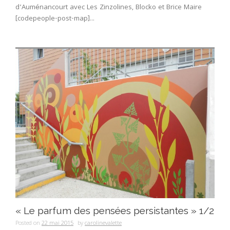
d’Auménancourt avec Les Zinzolines, Blocko et Brice Maire
[codepeople-post-map]...
« Le parfum des pensées persistantes » 1/2
Posted on
22 mai 2015
by
carolinevalette