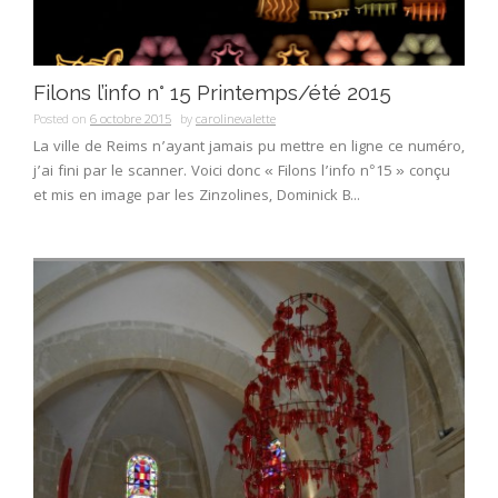
Filons l’info n° 15 Printemps/été 2015
Posted on
6 octobre 2015
by
carolinevalette
La ville de Reims n’ayant jamais pu mettre en ligne ce numéro,
j’ai fini par le scanner. Voici donc « Filons l’info n°15 » conçu
et mis en image par les Zinzolines, Dominick B...