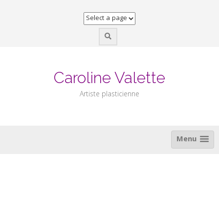
Skip
to
content
Caroline Valette
Artiste plasticienne
Menu