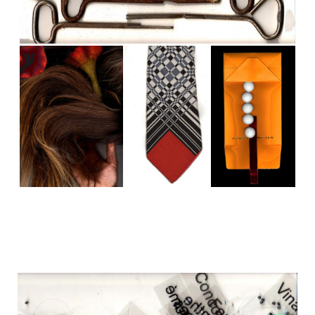
.
.
.