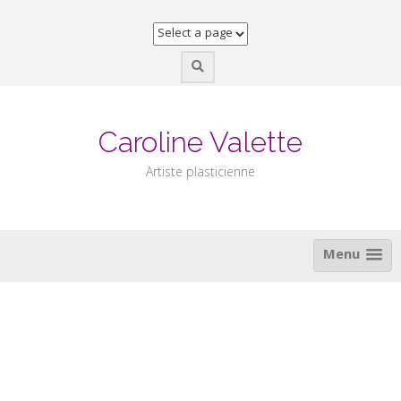
Skip
to
content
Caroline Valette
Artiste plasticienne
Menu