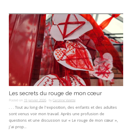
Les secrets du rouge de mon cœur
Posted on
19 janvier 2026
by
Caroline Valette
. . . Tout au long de l’exposition, des enfants et des adultes
sont venus voir mon travail. Après une profusion de
questions et une discussion sur « Le rouge de mon cœur »,
j’ai prop...