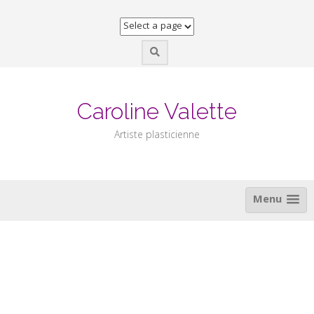
Skip
to
content
Caroline Valette
Artiste plasticienne
Menu