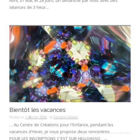
Avril, 31 Mai, et 28 Juin), un dimanche par mois avec des
séances de 3 heur...
Bientôt les vacances
Posted on
1 février 2026
by
Caroline Valette
. . Au Centre de Créations pour l’Enfance, pendant les
vacances d’Hiver, je vous propose deux rencontres: . . . . . . . . .
POUR LES INSCRIPTIONS C’EST SUR HELLOASSO . ....