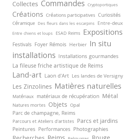
Commandes
Collectes
Cryptoportiques
Créations
Curiosités
Créations participatives
Céramique
Entre-deux
Des fleurs dans les escarpins
Expositions
ESAD Reims
Entre chiens et loups
In situ
Festivals
Foyer Rémois
Herbier
installations
Installations gourmandes
La fileuse friche artistique de Reims
Land-art
Laon d'Art
Les landes de Versigny
Matières naturelles
Les Zinzolines
Métal
matériaux de récupération
Matériaux
Objets
Natures mortes
Opal
Parc de champagne, Reims
Parcs et jardins
Parcours et Ateliers d'artistes
Peintures
Photographies
Performances
Reims
Rouge
Recherches