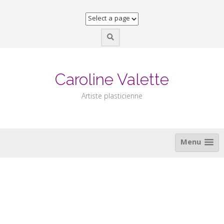
Skip
to
content
Caroline Valette
Artiste plasticienne
Menu