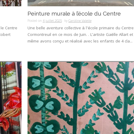
Peinture murale à l’école du Centre
Posted on
4 juillet 2025
by
Caroline Valette
 le Centre
Une belle aventure collective à l’école primaire du Centr
Robert
Cormontreuil en ce mois de Juin. . L’artiste Gaëlle Allart et
même avons conçu et réalisé avec les enfants de 4 cla...