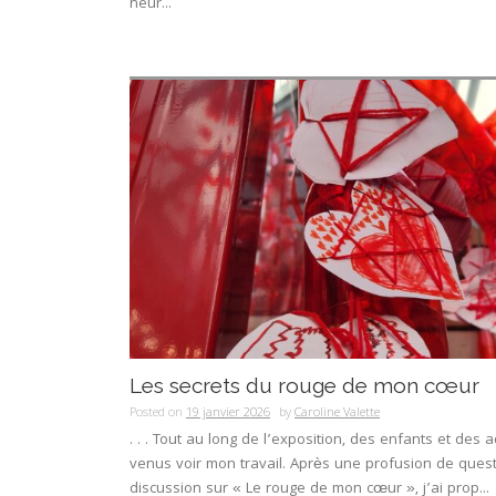
heur...
Les secrets du rouge de mon cœur
Posted on
19 janvier 2026
by
Caroline Valette
. . . Tout au long de l’exposition, des enfants et des 
venus voir mon travail. Après une profusion de ques
discussion sur « Le rouge de mon cœur », j’ai prop...