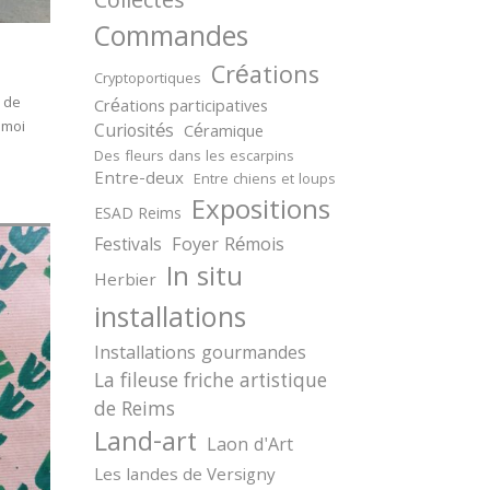
Collectes
Commandes
Créations
Cryptoportiques
e de
Créations participatives
 moi
Curiosités
Céramique
Des fleurs dans les escarpins
Entre-deux
Entre chiens et loups
Expositions
ESAD Reims
Festivals
Foyer Rémois
In situ
Herbier
installations
Installations gourmandes
La fileuse friche artistique
de Reims
Land-art
Laon d'Art
Les landes de Versigny