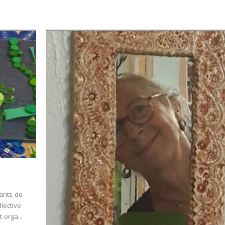
fants de
llective
 orga...