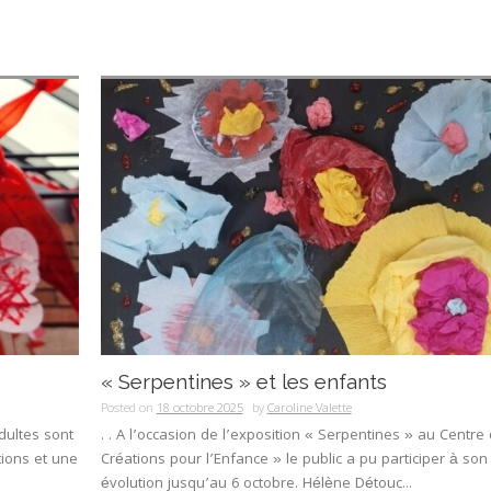
« Serpentines » et les enfants
Posted on
18 octobre 2025
by
Caroline Valette
adultes sont
. . A l’occasion de l’exposition « Serpentines » au Centre
tions et une
Créations pour l’Enfance » le public a pu participer à son
évolution jusqu’au 6 octobre. Hélène Détouc...