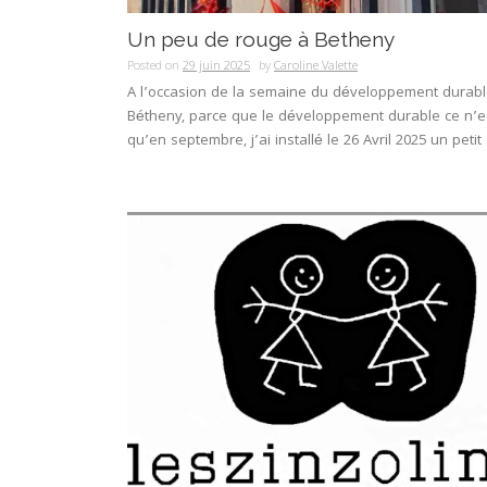
Un peu de rouge à Betheny
Posted on
29 juin 2025
by
Caroline Valette
A l’occasion de la semaine du développement durab
Bétheny, parce que le développement durable ce n’e
qu’en septembre, j’ai installé le 26 Avril 2025 un petit a