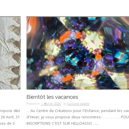
Bientôt les vacances
Posted on
1 février 2026
by
Caroline Valette
 propose dès
. . Au Centre de Créations pour l’Enfance, pendant les v
6 Avril, 31
d’Hiver, je vous propose deux rencontres: . . . . . . . . . PO
nces de 3
INSCRIPTIONS C’EST SUR HELLOASSO . ....