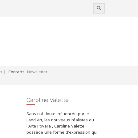
es |
Contacts
Newsletter
Coups de cœur / Liens professionnels
Caroline Valette
Sans nul doute influencée par le
Land Art, les nouveaux réalistes ou
l'Arte Povera , Caroline Valette
possède une forme d'expression qui