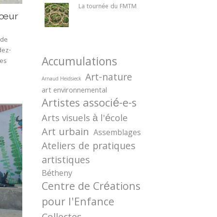
La tournée du FMTM
 cœur
 de
dez-
Accumulations
les
Art-nature
Arnaud Heidsieck
art environnemental
Artistes associé-e-s
Arts visuels à l'école
Art urbain
Assemblages
Ateliers de pratiques
artistiques
Bétheny
Centre de Créations
pour l'Enfance