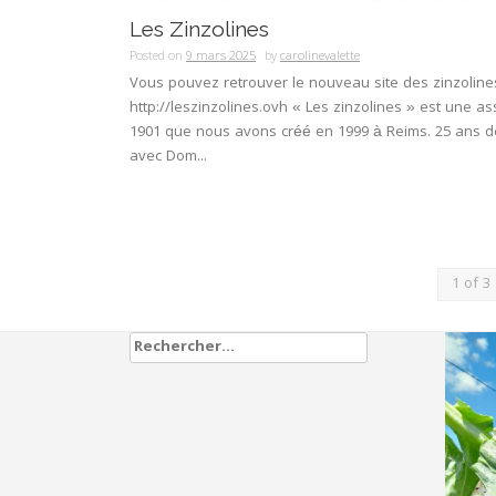
Les Zinzolines
Posted on
9 mars 2025
by
carolinevalette
Vous pouvez retrouver le nouveau site des zinzoline
http://leszinzolines.ovh « Les zinzolines » est une ass
1901 que nous avons créé en 1999 à Reims. 25 ans de
avec Dom...
1 of 3
Rechercher :