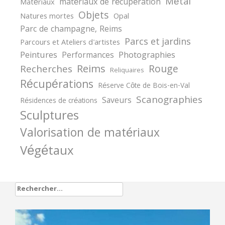
Métal
matériaux de récupération
Matériaux
Objets
Natures mortes
Opal
Parc de champagne, Reims
Parcs et jardins
Parcours et Ateliers d'artistes
Peintures
Photographies
Performances
Reims
Rouge
Recherches
Reliquaires
Récupérations
Réserve Côte de Bois-en-Val
Scanographies
Saveurs
Résidences de créations
Sculptures
Valorisation de matériaux
Végétaux
Rechercher :