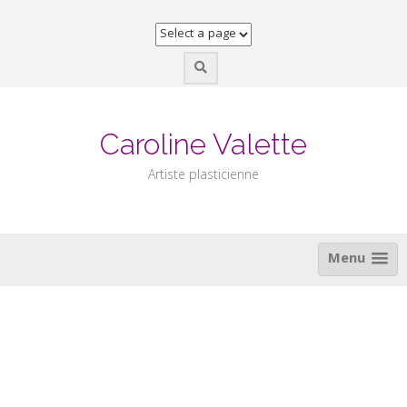
Skip
to
content
Caroline Valette
Artiste plasticienne
Menu