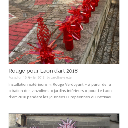
Rouge pour Laon d’art 2018
Posted on
16 février 2019
by
carolinevalette
Installation extérieure « Rouge Verdoyant » à partir de la
création des zinzolines « jardins intérieurs » pour Le Laon
d’Art 2018 pendant les Journées Européennes du Patrimoi...