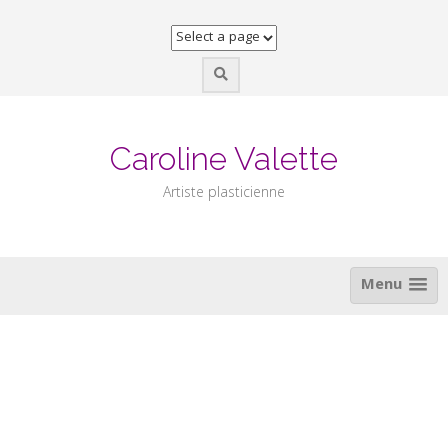
Skip
to
content
Caroline Valette
Artiste plasticienne
Menu