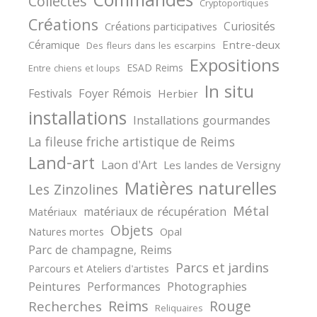
Commandes
Collectes
Cryptoportiques
Créations
Curiosités
Créations participatives
Céramique
Entre-deux
Des fleurs dans les escarpins
Expositions
ESAD Reims
Entre chiens et loups
In situ
Festivals
Foyer Rémois
Herbier
installations
Installations gourmandes
La fileuse friche artistique de Reims
Land-art
Laon d'Art
Les landes de Versigny
Matières naturelles
Les Zinzolines
Métal
matériaux de récupération
Matériaux
Objets
Natures mortes
Opal
Parc de champagne, Reims
Parcs et jardins
Parcours et Ateliers d'artistes
Peintures
Photographies
Performances
Reims
Rouge
Recherches
Reliquaires