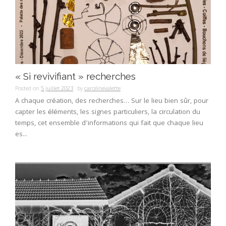
« Si revivifiant » recherches
Posted on
5 juillet 2023
by
carolinevalette
A chaque création, des recherches… Sur le lieu bien sûr, pour
capter les éléments, les signes particuliers, la circulation du
temps, cet ensemble d’informations qui fait que chaque lieu
es...