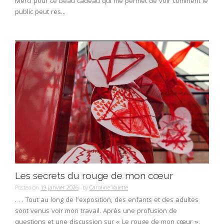
Merci pour ce beau cadeau qui me permet de voir comment le
public peut res...
Les secrets du rouge de mon cœur
Posted on
19 janvier 2026
by
Caroline Valette
. . . Tout au long de l’exposition, des enfants et des adultes
sont venus voir mon travail. Après une profusion de
questions et une discussion sur « Le rouge de mon cœur »,