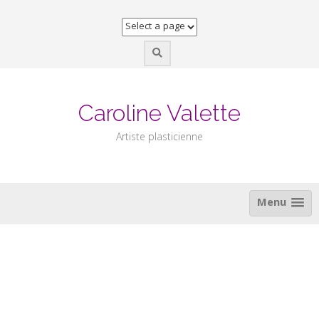
Skip
to
content
Caroline Valette
Artiste plasticienne
Menu