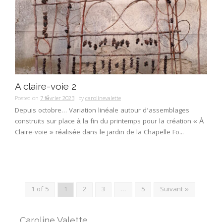
A claire-voie 2
Posted on
7 février 2023
by
carolinevalette
Depuis octobre… Variation linéale autour d’assemblages
construits sur place à la fin du printemps pour la création « À
Claire-voie » réalisée dans le jardin de la Chapelle Fo...
1 of 5
1
2
3
…
5
Suivant »
Caroline Valette