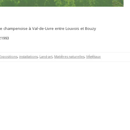
ge champenoise à Val-de-Livre entre Louvois et Bouzy
21993
Expositions
,
installations
,
Land-art
,
Matières naturelles
,
Végétaux