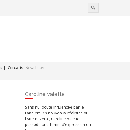
es |
Contacts
Newsletter
Coups de cœur / Liens professionnels
Caroline Valette
Sans nul doute influencée par le
Land Art, les nouveaux réalistes ou
l'Arte Povera , Caroline Valette
possède une forme d'expression qui