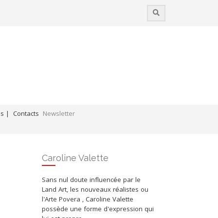
es |
Contacts
Newsletter
Coups de cœur / Liens professionnels
Caroline Valette
Sans nul doute influencée par le
Land Art, les nouveaux réalistes ou
l'Arte Povera , Caroline Valette
possède une forme d'expression qui