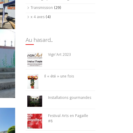
Transmission
(29)
x 4 axes
(4)
Au hasard…
Vign’Art 2023
Il « été » une fois
Installations gourmandes
Festival Arts en Pagaille
#8