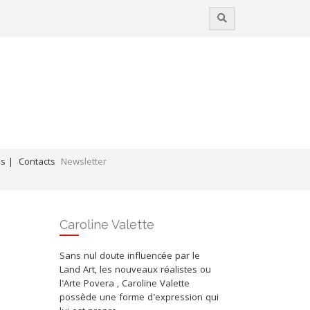
es |
Contacts
Newsletter
Coups de cœur / Liens professionnels
Caroline Valette
Sans nul doute influencée par le
Land Art, les nouveaux réalistes ou
l'Arte Povera , Caroline Valette
possède une forme d'expression qui