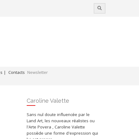
es |
Contacts
Newsletter
Coups de cœur / Liens professionnels
Caroline Valette
Sans nul doute influencée par le
Land Art, les nouveaux réalistes ou
l'Arte Povera , Caroline Valette
possède une forme d'expression qui