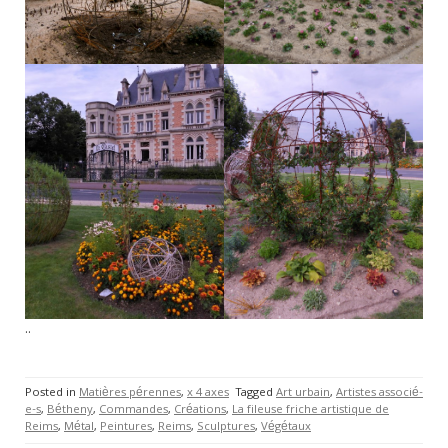
..
Posted in
Matières pérennes
,
x 4 axes
Tagged
Art urbain
,
Artistes associé-
e-s
,
Bétheny
,
Commandes
,
Créations
,
La fileuse friche artistique de
Reims
,
Métal
,
Peintures
,
Reims
,
Sculptures
,
Végétaux