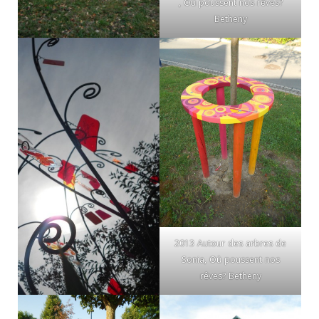
, Où poussent nos rêves?
Betheny
2013 Autour des arbres de
Sonia, Où poussent nos
rêves? Betheny