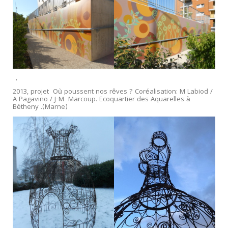
.
2013, projet Où poussent nos rêves ? Coréalisation: M Labiod /
A Pagavino / J-M Marcoup. Ecoquartier des Aquarelles à
Bétheny .(Marne)