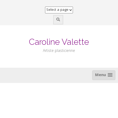
Skip
to
content
Caroline Valette
Artiste plasticienne
Menu