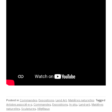
Posted in
Commandes
,
Expositions
,
Land Art
,
Matières naturelles
Tagged
Artistes associé-e-s
,
Commandes
,
Expositions
,
In situ
,
Land-art
,
Matières
naturelles
,
Sculptures
,
Végétaux