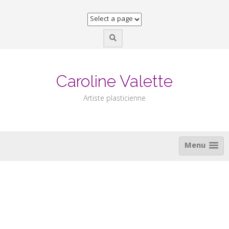
Skip
to
content
Caroline Valette
Artiste plasticienne
Menu