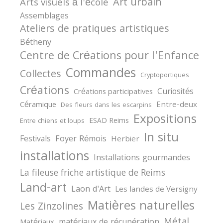
Art urbain
Arts visuels à l'école
Assemblages
Ateliers de pratiques artistiques
Bétheny
Centre de Créations pour l'Enfance
Commandes
Collectes
Cryptoportiques
Créations
Curiosités
Créations participatives
Céramique
Entre-deux
Des fleurs dans les escarpins
Expositions
ESAD Reims
Entre chiens et loups
In situ
Festivals
Foyer Rémois
Herbier
installations
Installations gourmandes
La fileuse friche artistique de Reims
Land-art
Laon d'Art
Les landes de Versigny
Matières naturelles
Les Zinzolines
Métal
matériaux de récupération
Matériaux