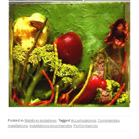
Posted in
Matières gustatives
Tagged
Accumulations
,
Commandes
,
installations
,
Installations gourmandes
,
Performances