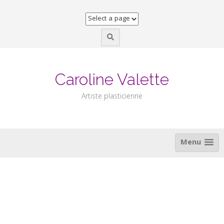
Skip
to
content
Caroline Valette
Artiste plasticienne
Menu