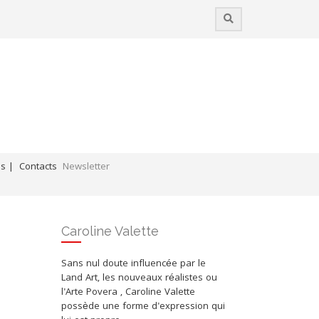
es |
Contacts
Newsletter
Coups de cœur / Liens professionnels
Caroline Valette
Sans nul doute influencée par le
Land Art, les nouveaux réalistes ou
l'Arte Povera , Caroline Valette
possède une forme d'expression qui