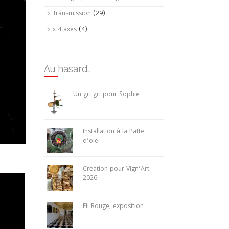
Transmission
(29)
x 4 axes
(4)
Au hasard…
Un gri-gri pour Sophie
Installation à la Patte
d’oie.
Création pour Vign’Art
2026
Fil Rouge, exposition