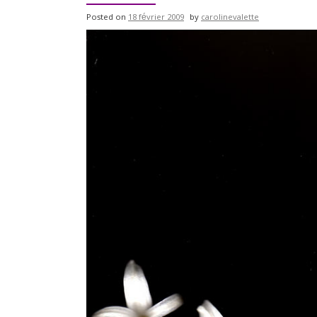
Posted on
18 février 2009
by
carolinevalette