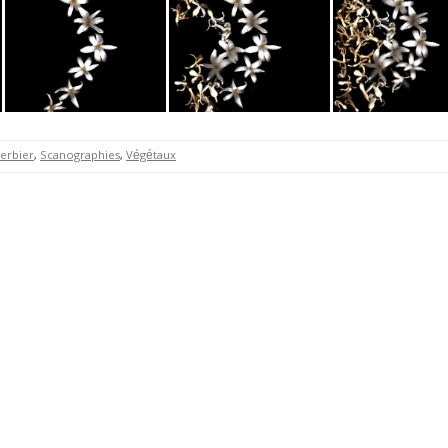
erbier
,
Scanographies
,
Végétaux