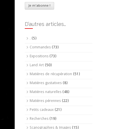
D’autres articles…
.
(5)
Commandes
(73)
Expositions
(73)
Land Art
(50)
Matières de récupération
(51)
Matières gustatives
(8)
Matières naturelles
(48)
Matières pérennes
(22)
Petits cadeaux
(21)
Recherches
(19)
Scanographies & Images
(15)