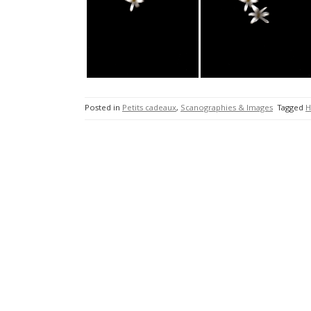
Posted in
Petits cadeaux
,
Scanographies & Images
Tagged
H