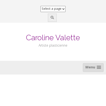
Skip
to
content
Caroline Valette
Artiste plasticienne
Menu