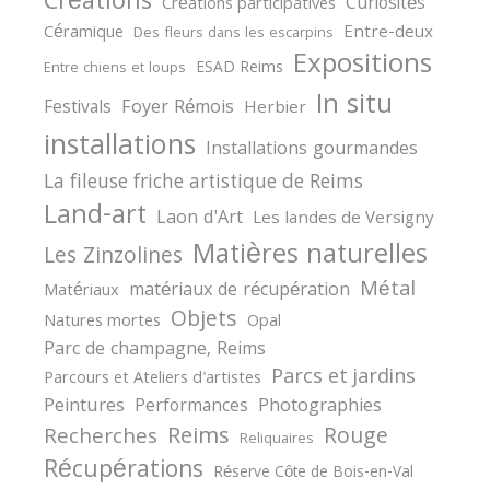
Créations
Curiosités
Créations participatives
Céramique
Entre-deux
Des fleurs dans les escarpins
Expositions
ESAD Reims
Entre chiens et loups
In situ
Festivals
Foyer Rémois
Herbier
installations
Installations gourmandes
La fileuse friche artistique de Reims
Land-art
Laon d'Art
Les landes de Versigny
Matières naturelles
Les Zinzolines
Métal
matériaux de récupération
Matériaux
Objets
Natures mortes
Opal
Parc de champagne, Reims
Parcs et jardins
Parcours et Ateliers d'artistes
Peintures
Photographies
Performances
Reims
Rouge
Recherches
Reliquaires
Récupérations
Réserve Côte de Bois-en-Val