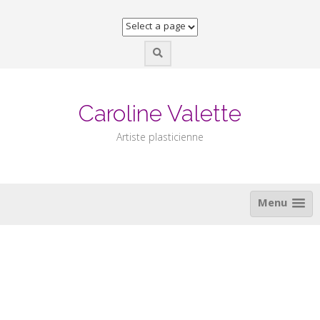
Skip
to
content
Caroline Valette
Artiste plasticienne
Menu