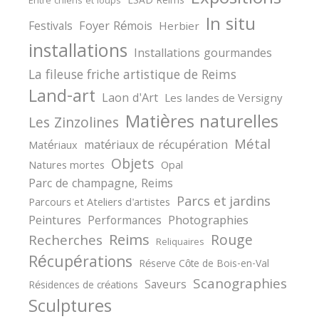
Expositions
ESAD Reims
Entre chiens et loups
In situ
Festivals
Foyer Rémois
Herbier
installations
Installations gourmandes
La fileuse friche artistique de Reims
Land-art
Laon d'Art
Les landes de Versigny
Matières naturelles
Les Zinzolines
Métal
matériaux de récupération
Matériaux
Objets
Natures mortes
Opal
Parc de champagne, Reims
Parcs et jardins
Parcours et Ateliers d'artistes
Peintures
Photographies
Performances
Reims
Rouge
Recherches
Reliquaires
Récupérations
Réserve Côte de Bois-en-Val
Scanographies
Saveurs
Résidences de créations
Sculptures