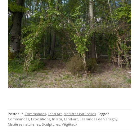
Posted in
Commandes
,
Land Art
,
Matières naturelles
Tagged
Commandes
,
Expositions
,
In situ
,
Land-art
,
Les landes de Versigny
,
Matières naturelles
,
Sculptures
,
Végétaux